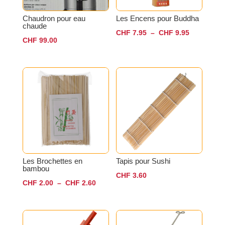
Chaudron pour eau
Les Encens pour Buddha
chaude
Plage
CHF
7.95
–
CHF
9.95
CHF
99.00
de
prix :
CHF 7.95
à
CHF 9.95
Les Brochettes en
Tapis pour Sushi
bambou
CHF
3.60
Plage
CHF
2.00
–
CHF
2.60
de
prix :
CHF 2.00