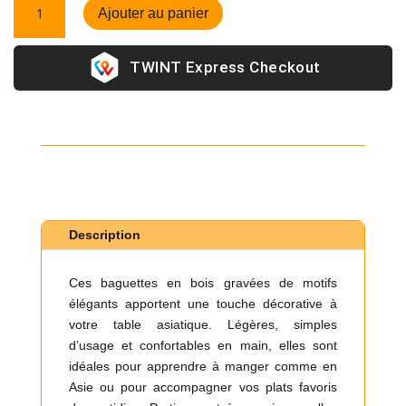
Ajouter au panier
de
Baguettes
en
Express Checkout
bois
avec
design
Description
Ces baguettes en bois gravées de motifs
élégants apportent une touche décorative à
votre table asiatique. Légères, simples
d’usage et confortables en main, elles sont
idéales pour apprendre à manger comme en
Asie ou pour accompagner vos plats favoris