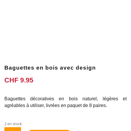
Baguettes en bois avec design
CHF
9.95
Baguettes décoratives en bois naturel, légères et
agréables à utiliser, livrées en paquet de 8 paires.
2 en stock
quantité