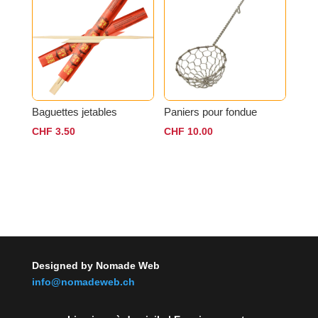
à
CHF 2.60
Baguettes jetables
Paniers pour fondue
CHF
3.50
CHF
10.00
Designed by Nomade Web
info@nomadeweb.ch