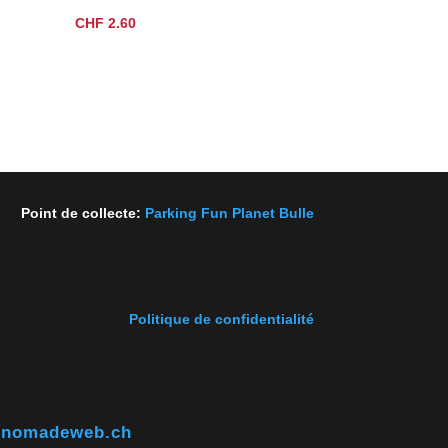
CHF
2.60
Point de collecte:
Parking Fun Planet Bulle
Politique de confidentialité
@nomadeweb.ch