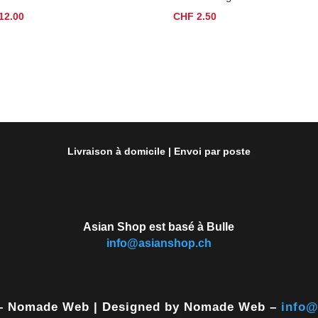
12.00
CHF
2.50
Livraison à domicile | Envoi par poste
Asian Shop est basé à Bulle
info@asianshop.ch
 – Nomade Web | Designed by Nomade Web –
info