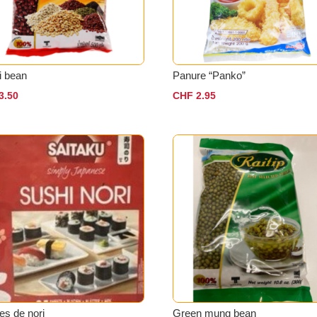
i bean
Panure “Panko”
3.50
CHF
2.95
les de nori
Green mung bean