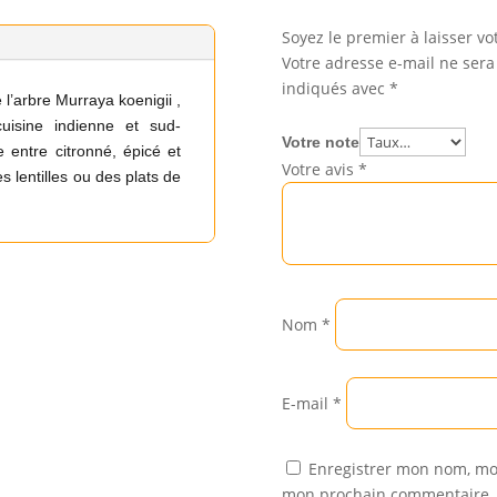
Soyez le premier à laisser vot
Votre adresse e-mail ne sera
indiqués avec
*
 l’arbre Murraya koenigii ,
cuisine indienne et sud-
Votre note
 entre citronné, épicé et
Votre avis
*
s lentilles ou des plats de
Nom
*
E-mail
*
Enregistrer mon nom, mon
mon prochain commentaire.