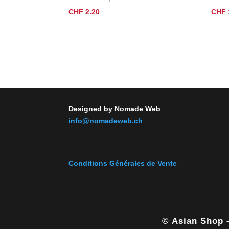
CHF
2.20
CHF
Designed by Nomade Web
info@nomadeweb.ch
Conditions Générales de Vente
© Asian Shop