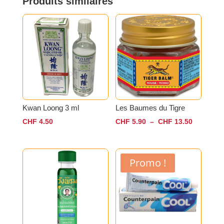
Produits similaires
Kwan Loong 3 ml
Les Baumes du Tigre
Plage
CHF
4.50
CHF
5.90
–
CHF
13.50
de
prix :
CHF 5.90
Promo !
à
CHF 13.5