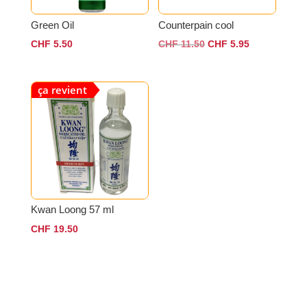
Green Oil
Counterpain cool
Le
Le
CHF
5.50
CHF
11.50
CHF
5.95
prix
prix
initial
actuel
ça revient
était :
est :
CHF 11.50.
CHF 5.95.
Kwan Loong 57 ml
CHF
19.50