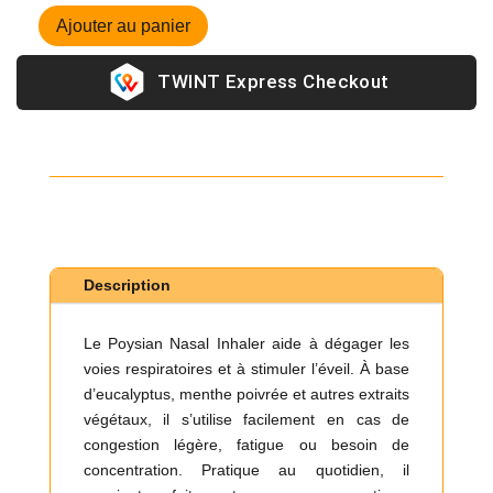
Ajouter au panier
quantité
de
Express Checkout
Poysian
Inhaler
Description
Le Poysian Nasal Inhaler aide à dégager les
voies respiratoires et à stimuler l’éveil. À base
d’eucalyptus, menthe poivrée et autres extraits
végétaux, il s’utilise facilement en cas de
congestion légère, fatigue ou besoin de
concentration. Pratique au quotidien, il