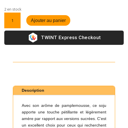
2 en stock
quantité
Ajouter au panier
de
Soju
Grapefruit
Express Checkout
Description
Avec son arôme de pamplemousse, ce soju
apporte une touche pétillante et légèrement
amère par rapport aux versions sucrées. C’est
un excellent choix pour ceux qui recherchent