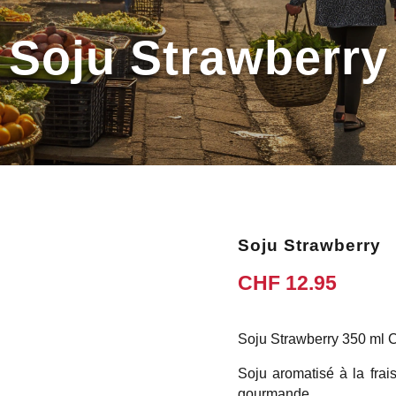
Soju Strawberry
Soju Strawberry
CHF
12.95
Soju Strawberry 350 ml
Soju aromatisé à la frai
gourmande.