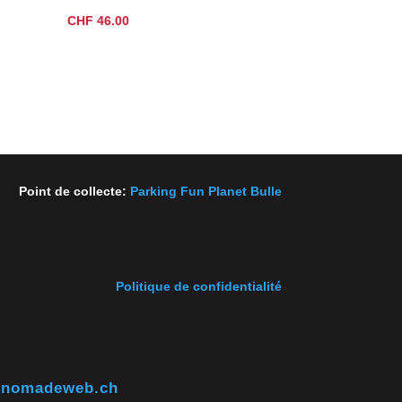
CHF
46.00
Point de collecte:
Parking Fun Planet Bulle
Politique de confidentialité
@nomadeweb.ch