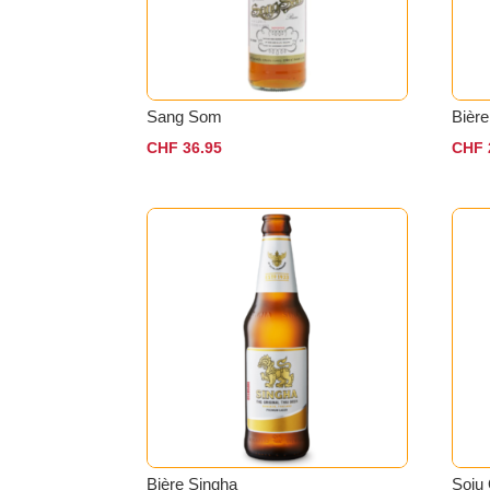
Sang Som
Bière
CHF
36.95
CHF
Bière Singha
Soju 