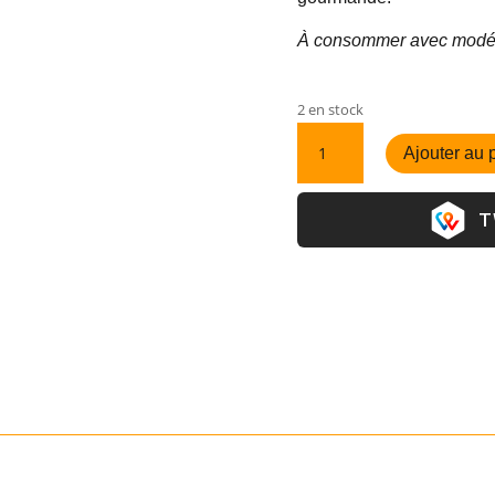
À consommer avec modérat
2 en stock
quantité
Ajouter au 
de
Soju
Strawberry